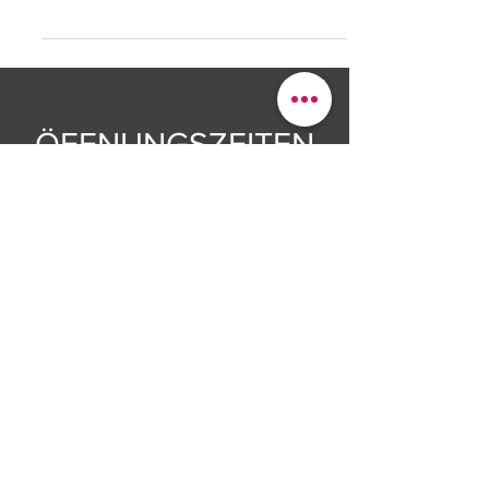
normaler und sensibler Haut nach der
Rasur.
ÖFFNUNGSZEITEN
Montag, Dienstag, Mittwoch,
Freitag: 9 - 20 Uhr
Samstag: 9 - 16 Uhr
Alle Termine nur nach
Vereinbarung
0211 - 139 517 86
0176 - 210 038 24